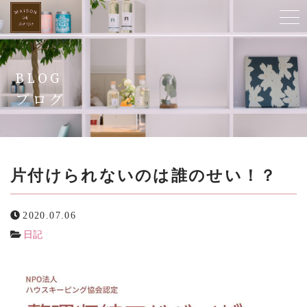
ホーム
BLOG
当店について
ブログ
ご提供サービス
スタッフ紹介
片付けられないのは誰のせい！？
よくある質問
2020.07.06
日記
お客様の声
ビフォーアフター