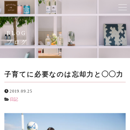
ホーム
BLOG
当店について
ブログ
ご提供サービス
スタッフ紹介
子育てに必要なのは忘却力と◯◯力
よくある質問
2019.09.25
日記
お客様の声
ビフォーアフター