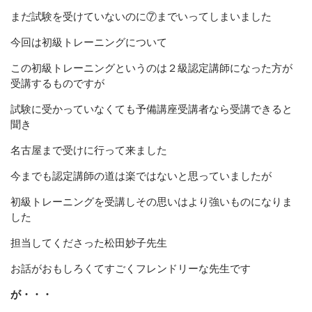
お知らせ
まだ試験を受けていないのに⑦までいってしまいました
今回は初級トレーニングについて
ブログ
この初級トレーニングというのは２級認定講師になった方が
受講するものですが
お問い合わせ(プライバシーポリシー)
試験に受かっていなくても予備講座受講者なら受講できると
聞き
CONTACT
名古屋まで受けに行って来ました
リバウンドしないお片付け
今までも認定講師の道は楽ではないと思っていましたが
メールでの受付
お問い合わせフォーム
初級トレーニングを受講しその思いはより強いものになりま
した
24時間受付中
担当してくださった松田妙子先生
お電話での受付
お話がおもしろくてすごくフレンドリーな先生です
お問い合わせフォームよりお願いいたします
が・・・