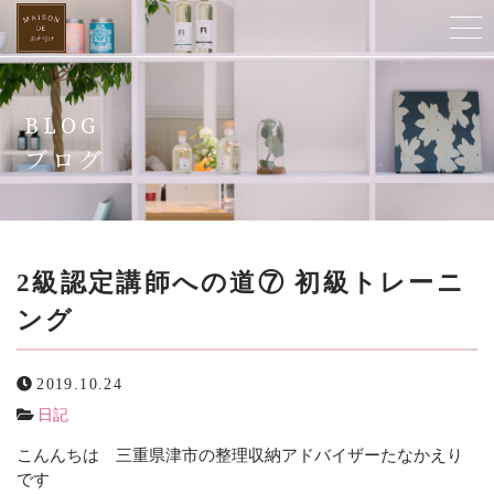
ホーム
BLOG
当店について
ブログ
ご提供サービス
スタッフ紹介
2級認定講師への道⑦ 初級トレーニ
ング
よくある質問
2019.10.24
お客様の声
日記
ビフォーアフター
こんんちは 三重県津市の整理収納アドバイザーたなかえり
です