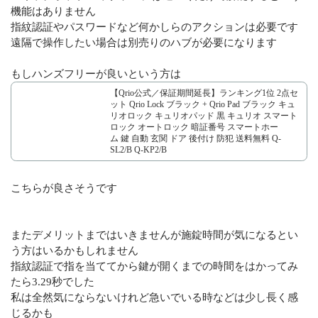
機能はありません
指紋認証やパスワードなど何かしらのアクションは必要です
遠隔で操作したい場合は別売りのハブが必要になります
もしハンズフリーが良いという方は
【Qrio公式／保証期間延長】ランキング1位 2点セ
ット Qrio Lock ブラック + Qrio Pad ブラック キュ
リオロック キュリオパッド 黒 キュリオ スマート
ロック オートロック 暗証番号 スマートホー
ム 鍵 自動 玄関 ドア 後付け 防犯 送料無料 Q-
SL2/B Q-KP2/B
こちらが良さそうです
またデメリットまではいきませんが施錠時間が気になるとい
う方はいるかもしれません
指紋認証で指を当ててから鍵が開くまでの時間をはかってみ
たら3.29秒でした
私は全然気にならないけれど急いでいる時などは少し長く感
じるかも