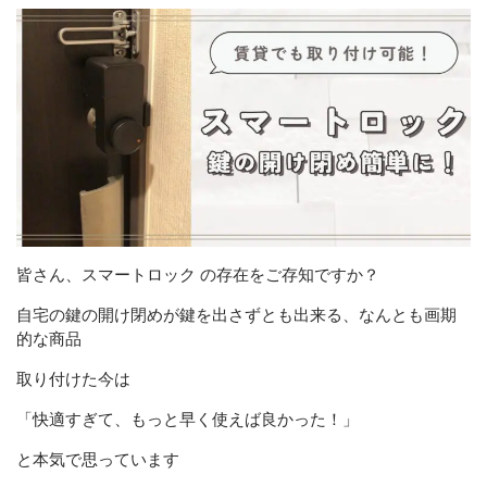
お知らせ
ブログ
お問い合わせ(プライバシーポリシー)
CONTACT
リバウンドしないお片付け
皆さん、スマートロック の存在をご存知ですか？
メールでの受付
お問い合わせフォーム
自宅の鍵の開け閉めが鍵を出さずとも出来る、なんとも画期
的な商品
24時間受付中
取り付けた今は
お電話での受付
「快適すぎて、もっと早く使えば良かった！」
お問い合わせフォームよりお願いいたします
と本気で思っています