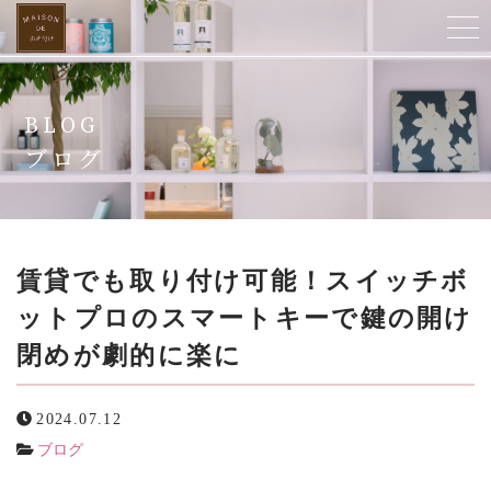
ホーム
BLOG
当店について
ブログ
ご提供サービス
スタッフ紹介
賃貸でも取り付け可能！スイッチボ
ットプロのスマートキーで鍵の開け
よくある質問
閉めが劇的に楽に
お客様の声
2024.07.12
ビフォーアフター
ブログ