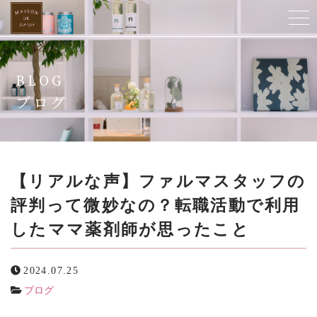
ホーム
BLOG
当店について
ブログ
ご提供サービス
スタッフ紹介
【リアルな声】ファルマスタッフの
評判って微妙なの？転職活動で利用
よくある質問
したママ薬剤師が思ったこと
お客様の声
2024.07.25
ビフォーアフター
ブログ