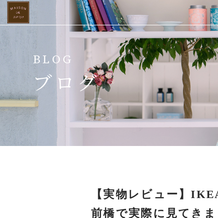
ホーム
BLOG
当店について
ブログ
ご提供サービス
スタッフ紹介
よくある質問
お客様の声
【実物レビュー】IKEA
ビフォーアフター
前橋で実際に見てきま