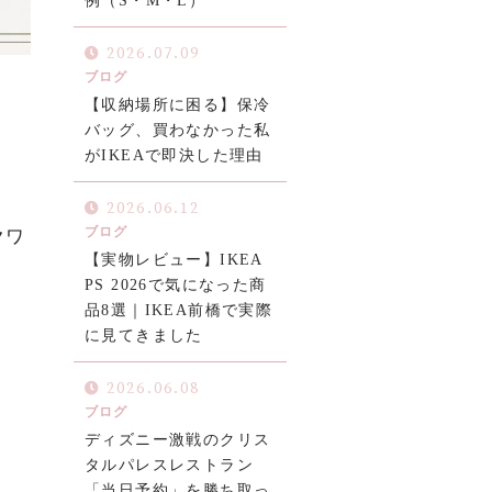
例（S・M・L）
2026.07.09
ブログ
【収納場所に困る】保冷
バッグ、買わなかった私
がIKEAで即決した理由
2026.06.12
ブログ
クワ
【実物レビュー】IKEA
PS 2026で気になった商
品8選｜IKEA前橋で実際
に見てきました
2026.06.08
ブログ
ディズニー激戦のクリス
タルパレスレストラン
「当日予約」を勝ち取っ