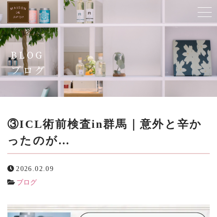
ホーム
BLOG
当店について
ブログ
ご提供サービス
スタッフ紹介
③ICL術前検査in群馬｜意外と辛か
ったのが…
よくある質問
2026.02.09
お客様の声
ブログ
ビフォーアフター