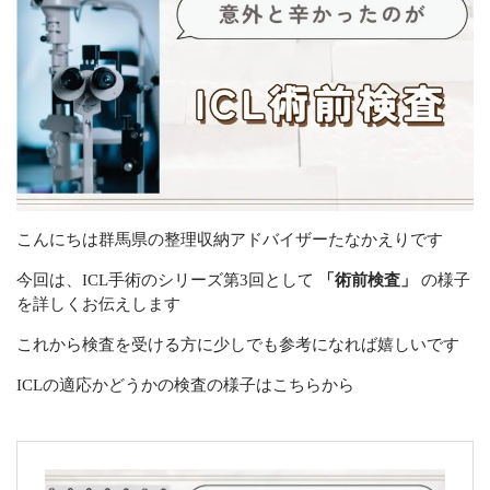
お知らせ
ブログ
お問い合わせ(プライバシーポリシー)
CONTACT
こんにちは群馬県の整理収納アドバイザーたなかえりです
リバウンドしないお片付け
今回は、ICL手術のシリーズ第3回として
「術前検査」
の様子
メールでの受付
を詳しくお伝えします
お問い合わせフォーム
24時間受付中
これから検査を受ける方に少しでも参考になれば嬉しいです
ICLの適応かどうかの検査の様子はこちらから
お電話での受付
お問い合わせフォームよりお願いいたします